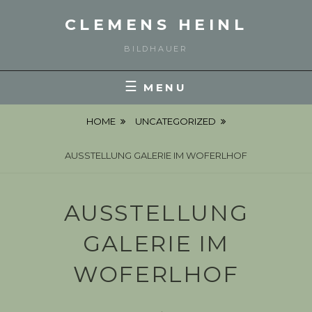
Skip
CLEMENS HEINL
to
content
BILDHAUER
MENU
HOME
UNCATEGORIZED
AUSSTELLUNG GALERIE IM WOFERLHOF
AUSSTELLUNG
GALERIE IM
WOFERLHOF